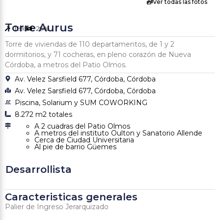
Ver todas las fotos
Torre Aurus
19%
29%
Torre de viviendas de 110 departamentos, de 1 y 2
dormitorios, y 71 cocheras, en pleno corazón de Nueva
Córdoba, a metros del Patio Olmos.
Av. Velez Sarsfield 677, Córdoba, Córdoba
Av. Velez Sarsfield 677, Córdoba, Córdoba
Piscina, Solarium y SUM COWORKING
8.272 m2 totales
A 2 cuadras del Patio Olmos
A metros del instituto Oulton y Sanatorio Allende
Cerca de Ciudad Universitaria
Al pie de barrio Güemes
Desarrollista
Caracteristicas generales
Palier de Ingreso Jerarquizado